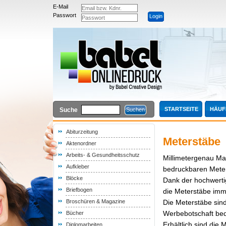
E-Mail
Passwort
STARTSEITE
HÄUF
Suche
Abiturzeitung
Meterstäbe
Aktenordner
Arbeits- & Gesundheitsschutz
Millimetergenau Ma
Aufkleber
bedruckbaren Meter
Blöcke
Dank der hochwerti
Briefbogen
die Meterstäbe imme
Broschüren & Magazine
Die Meterstäbe sind
Werbebotschaft bed
Bücher
Erhältlich sind die
Diplomarbeiten