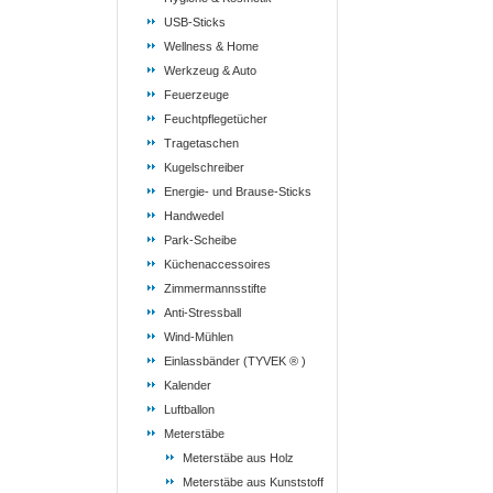
USB-Sticks
Wellness & Home
Werkzeug & Auto
Feuerzeuge
Feuchtpflegetücher
Tragetaschen
Kugelschreiber
Energie- und Brause-Sticks
Handwedel
Park-Scheibe
Küchenaccessoires
Zimmermannsstifte
Anti-Stressball
Wind-Mühlen
Einlassbänder (TYVEK ® )
Kalender
Luftballon
Meterstäbe
Meterstäbe aus Holz
Meterstäbe aus Kunststoff