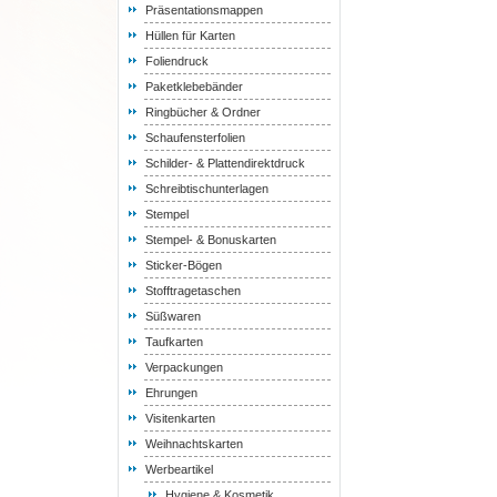
Präsentationsmappen
Hüllen für Karten
Foliendruck
Paketklebebänder
Ringbücher & Ordner
Schaufensterfolien
Schilder- & Plattendirektdruck
Schreibtischunterlagen
Stempel
Stempel- & Bonuskarten
Sticker-Bögen
Stofftragetaschen
Süßwaren
Taufkarten
Verpackungen
Ehrungen
Visitenkarten
Weihnachtskarten
Werbeartikel
Hygiene & Kosmetik