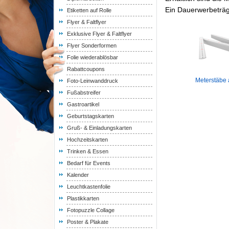
Ein Dauerwerbeträge
Etiketten auf Rolle
Flyer & Faltflyer
Exklusive Flyer & Faltflyer
Flyer Sonderformen
Folie wiederablösbar
Rabattcoupons
Meterstäbe 
Foto-Leinwanddruck
Fußabstreifer
Gastroartikel
Geburtstagskarten
Gruß- & Einladungskarten
Hochzeitskarten
Trinken & Essen
Bedarf für Events
Kalender
Leuchtkastenfolie
Plastikkarten
Fotopuzzle Collage
Poster & Plakate