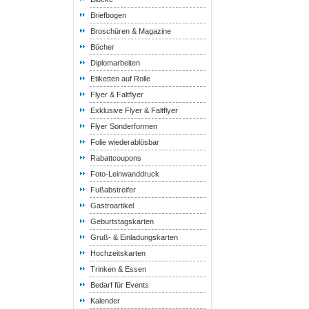
Briefbogen
Broschüren & Magazine
Bücher
Diplomarbeiten
Etiketten auf Rolle
Flyer & Faltflyer
Exklusive Flyer & Faltflyer
Flyer Sonderformen
Folie wiederablösbar
Rabattcoupons
Foto-Leinwanddruck
Fußabstreifer
Gastroartikel
Geburtstagskarten
Gruß- & Einladungskarten
Hochzeitskarten
Trinken & Essen
Bedarf für Events
Kalender