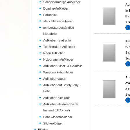
Sonderformatige Aufkleber
Au
Doming-Aufkleber
in
Folienplot
8 x
stark klebende Folien
1-s
temperaturbeständige
Klebefolie
Aufkleber (statisch)
Au
Textilstruktur Aufkleber
ru
8 x
Neon Aufkleber
1-s
Hologramm Aufkleber
Aufkleber Silber- & Goldfolie
Weißdruck-Aufkleber
Au
Aufkleber vegan
ov
Aufkleber auf Safety Vinyl-
8 x
Folie
1-s
Aufkleber Blockout
Aufkleber elektrostatisch
haftend (STAFIX®)
Folie wiederablösbar
Sticker-Bögen
Blöcke