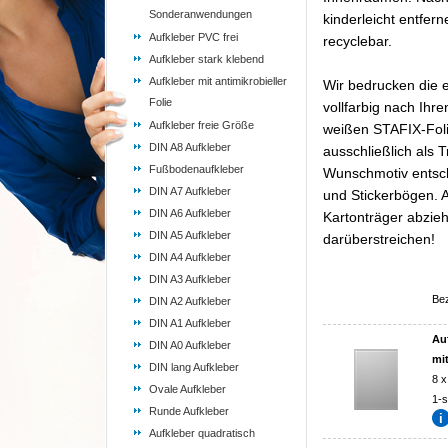
Sonderanwendungen
kinderleicht entfer
Aufkleber PVC frei
recyclebar.
Aufkleber stark klebend
Aufkleber mit antimikrobieller
Wir bedrucken die e
Folie
vollfarbig nach Ihr
Aufkleber freie Größe
weißen STAFIX-Folie
DIN A8 Aufkleber
ausschließlich als 
Fußbodenaufkleber
Wunschmotiv entsc
DIN A7 Aufkleber
und Stickerbögen. A
DIN A6 Aufkleber
Kartonträger abzie
DIN A5 Aufkleber
darüberstreichen!
DIN A4 Aufkleber
DIN A3 Aufkleber
Be
DIN A2 Aufkleber
DIN A1 Aufkleber
Au
DIN A0 Aufkleber
mit
DIN lang Aufkleber
8 x
Ovale Aufkleber
1-s
Runde Aufkleber
Aufkleber quadratisch