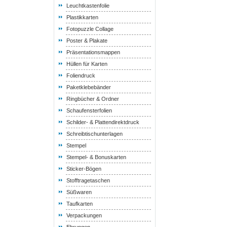
Leuchtkastenfolie
Plastikkarten
Fotopuzzle Collage
Poster & Plakate
Präsentationsmappen
Hüllen für Karten
Foliendruck
Paketklebebänder
Ringbücher & Ordner
Schaufensterfolien
Schilder- & Plattendirektdruck
Schreibtischunterlagen
Stempel
Stempel- & Bonuskarten
Sticker-Bögen
Stofftragetaschen
Süßwaren
Taufkarten
Verpackungen