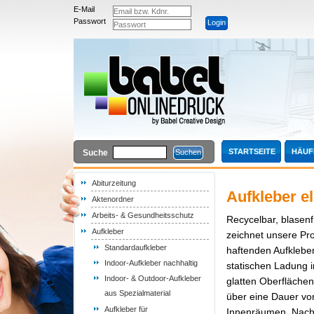
E-Mail
Passwort
STARTSEITE
HÄUF
Suche
Abiturzeitung
Aufkleber e
Aktenordner
Arbeits- & Gesundheitsschutz
Recycelbar, blasenf
Aufkleber
zeichnet unsere Pro
Standardaufkleber
haftenden Aufkleber
Indoor-Aufkleber nachhaltig
statischen Ladung i
Indoor- & Outdoor-Aufkleber
glatten Oberflächen
aus Spezialmaterial
über eine Dauer von
Aufkleber für
Innenräumen. Nach 