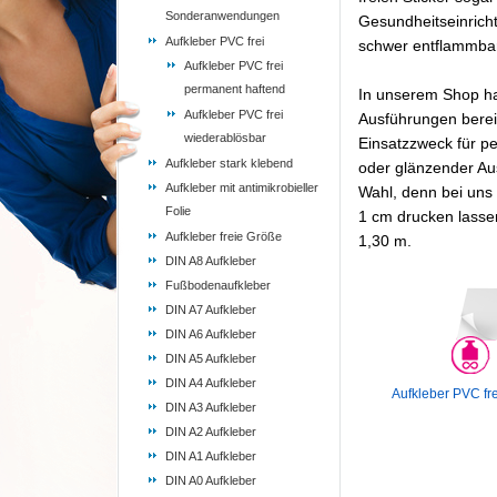
Sonderanwendungen
Gesundheitseinricht
Aufkleber PVC frei
schwer entflammba
Aufkleber PVC frei
permanent haftend
In unserem Shop hal
Aufkleber PVC frei
Ausführungen berei
wiederablösbar
Einsatzzweck für p
Aufkleber stark klebend
oder glänzender Au
Aufkleber mit antimikrobieller
Wahl, denn bei uns
Folie
1 cm drucken lassen
Aufkleber freie Größe
1,30 m.
DIN A8 Aufkleber
Fußbodenaufkleber
DIN A7 Aufkleber
DIN A6 Aufkleber
DIN A5 Aufkleber
DIN A4 Aufkleber
Aufkleber PVC fr
DIN A3 Aufkleber
DIN A2 Aufkleber
DIN A1 Aufkleber
DIN A0 Aufkleber