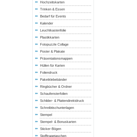
Hochzeitskarten
Trinken & Essen
Bedarf für Events
Kalender
Leuchtkastenfolie
Plastikkarten
Fotopuzzle Collage
Poster & Plakate
Präsentationsmappen
Hüllen für Karten
Foliendruck
Paketklebebänder
Ringbücher & Ordner
Schaufensterfolien
Schilder- & Plattendirektdruck
Schreibtischunterlagen
Stempel
Stempel- & Bonuskarten
Sticker-Bögen
Stofftragetaschen