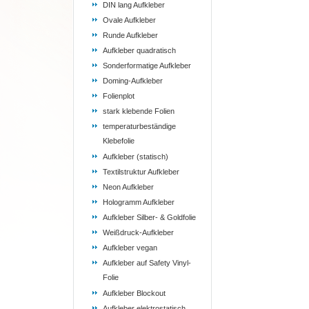
DIN lang Aufkleber
Ovale Aufkleber
Runde Aufkleber
Aufkleber quadratisch
Sonderformatige Aufkleber
Doming-Aufkleber
Folienplot
stark klebende Folien
temperaturbeständige
Klebefolie
Aufkleber (statisch)
Textilstruktur Aufkleber
Neon Aufkleber
Hologramm Aufkleber
Aufkleber Silber- & Goldfolie
Weißdruck-Aufkleber
Aufkleber vegan
Aufkleber auf Safety Vinyl-
Folie
Aufkleber Blockout
Aufkleber elektrostatisch