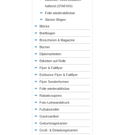
haftend (STAFIX®)
Folie wiederablösbar
Sticker-Bögen
Blöcke
Briefbogen
Broschüren & Magazine
Bücher
Diplomarbeiten
Etiketten auf Rolle
Flyer & Faltflyer
Exklusive Flyer & Faltflyer
Flyer Sonderformen
Folie wiederablösbar
Rabattcoupons
Foto-Leinwanddruck
Fußabstreifer
Gastroartikel
Geburtstagskarten
Gruß- & Einladungskarten