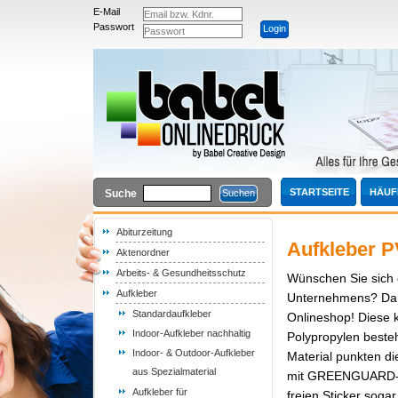
E-Mail
Passwort
STARTSEITE
HÄUF
Suche
Abiturzeitung
Aufkleber P
Aktenordner
Arbeits- & Gesundheitsschutz
Wünschen Sie sich e
Aufkleber
Unternehmens? Dan
Standardaufkleber
Onlineshop! Diese 
Indoor-Aufkleber nachhaltig
Polypropylen besteh
Indoor- & Outdoor-Aufkleber
Material punkten di
aus Spezialmaterial
mit GREENGUARD-Gol
Aufkleber für
freien Sticker soga